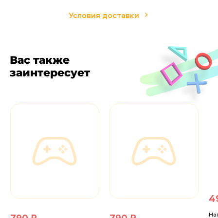
Условия доставки
Вас также
заинтересует
4
На
790 ₽
790 ₽