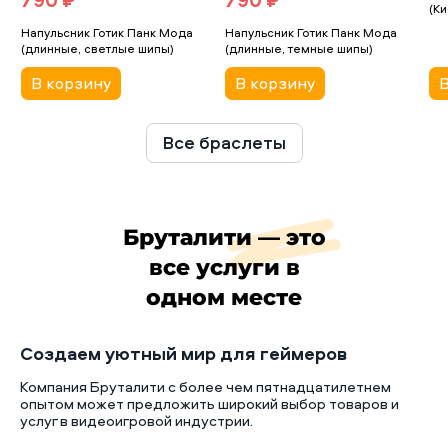
(Ки
Напульсник Готик Панк Мода
Напульсник Готик Панк Мода
(длинные, светлые шипы)
(длинные, темные шипы)
В корзину
В корзину
В
Все браслеты
Бруталити — это
все услуги в
одном месте
Создаем уютный мир для геймеров
Компания Бруталити с более чем пятнадцатилетнем
опытом может предложить широкий выбор товаров и
услуг в видеоигровой индустрии.