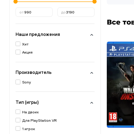
от
до
Все то
Наши предложения
Хит
Акция
Производитель
Sony
Тип (игры)
На двоих
Для PlayStation VR
1 игрок