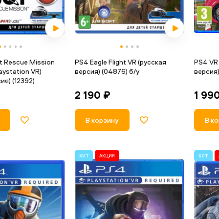
t Rescue Mission
PS4 Eagle Flight VR (русская
PS4 VR 
aystation VR)
версия) (04876) б/у
версия)
ия) (12392)
2 190 ₽
1 99
В корзину
В к
ХИТ
АКЦИЯ
ХИТ