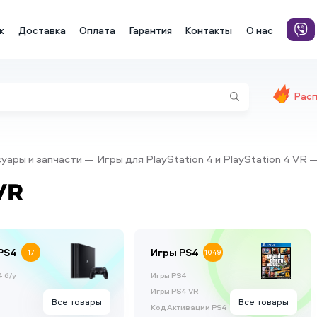
к
Доставка
Оплата
Гарантия
Контакты
О нас
Рас
ссуары и запчасти
Игры для PlayStation 4 и PlayStation 4 VR
VR
PS4
Игры PS4
17
1049
 б/у
Игры PS4
Игры PS4 VR
Все товары
Все товары
Код Активации PS4