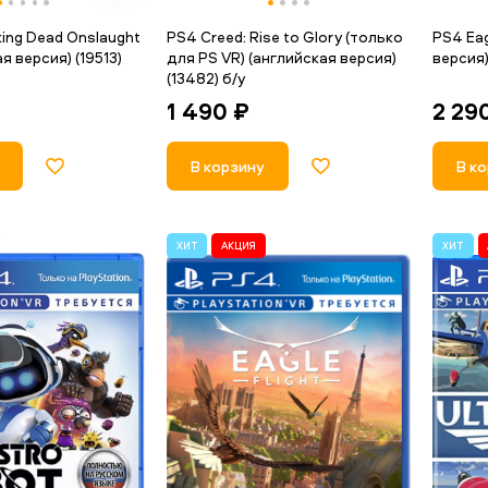
ing Dead Onslaught
PS4 Creed: Rise to Glory (только
PS4 Eag
я версия) (19513)
для PS VR) (английская версия)
версия)
(13482) б/у
2 29
1 490 ₽
В к
В корзину
ХИТ
АКЦИЯ
ХИТ