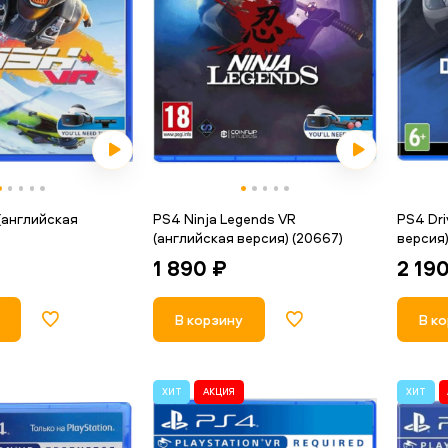
(английская
PS4 Ninja Legends VR
PS4 Dri
(английская версия) (20667)
версия)
1 890 ₽
2 19
В корзину
В к
ХИТ
АКЦИЯ
ХИТ