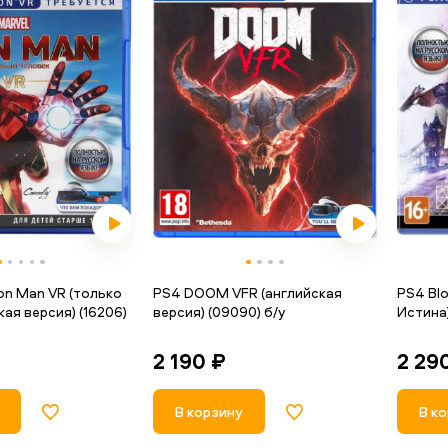
ron Man VR (только
PS4 DOOM VFR (английская
PS4 Blo
кая версия) (16206)
версия) (09090) б/у
Истина)
2 190 ₽
2 29
В корзину
В к