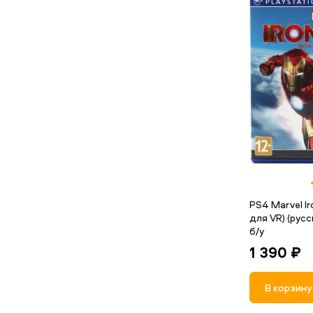
PS4 Marvel I
для VR) (русс
б/у
1 390 ₽
В корзину