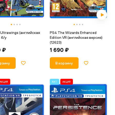
Ultrawings (английская
PS4 The Wizards Enhanced
 б/у
Edition VR (английская версия)
(12623)
0 ₽
1 690 ₽
орзину
В корзину
АКЦИЯ
ХИТ
АКЦИЯ