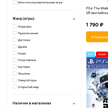
Многопользовательская игра
PS4 The Walk
VR (английска
Жанр (игры)
1 790 ₽
Хорроры
Приключения
В корзину
Детские
Драки
Гонки
ХИТ
АКЦИЯ
Спортивные
Шутеры
Экшены
Симуляторы
Открытый мир
Наличие в магазинах