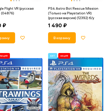
le Flight VR (русская
PS4 Astro Bot Rescue Mission
 (04876)
(Только на Playstation VR)
(русская версия) (12392) б/у
0 ₽
1 490 ₽
орзину
В корзину
АКЦИЯ
ХИТ
АКЦИЯ