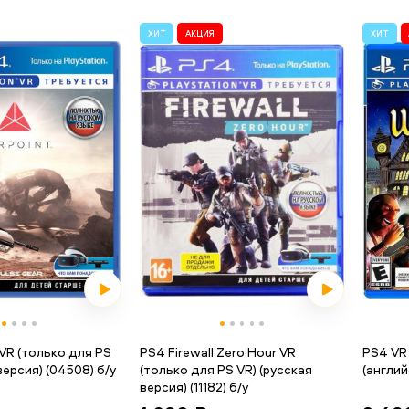
ХИТ
АКЦИЯ
ХИТ
 VR (только для PS
PS4 Firewall Zero Hour VR
PS4 VR
версия) (04508) б/у
(только для PS VR) (русская
(англий
версия) (11182) б/у