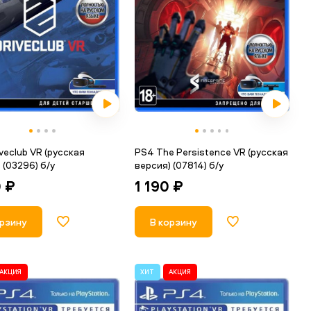
veclub VR (русская
PS4 The Persistence VR (русская
 (03296) б/у
версия) (07814) б/у
0 ₽
1 190 ₽
орзину
В корзину
АКЦИЯ
ХИТ
АКЦИЯ