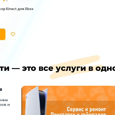
ор Kinect для Xbox
ти — это все услуги в одн
в
тнем
ров и