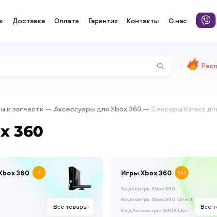
к
Доставка
Оплата
Гарантия
Контакты
О нас
Рас
ры и запчасти
Аксессуары для Xbox 360
Сенсоры Kinect дл
x 360
Xbox 360
Игры Xbox 360
1
547
Видеоигры Xbox 360
Видеоигры Xbox 360 Kinect
Все товары
Все 
Код Активации XBOX Live