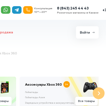
8 (843) 245 44 43
Консультация
+
10
—20
00
00
Розничные магазины в Казани
продажа
Войти
я Xbox 360
Акссесуары Xbox 360
34
Геймпады
Геймпады Азия
товары
Все товары
Зарядные устройства и аккумуляторы