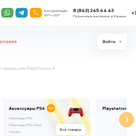
8 (843) 245 44 43
Консультация
+
10
—20
00
00
Розничные магазины в Казани
продажа
Войти
танции для PlayStation 4
Аксессуары PS4
Playstation VR
102
Геймпады PS4
Геймпады PS4 Азия
Все товары
Чехлы