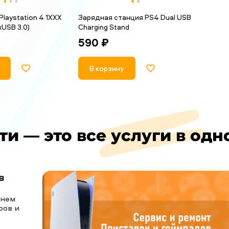
Playstation 4 1XXX
Зарядная станция PS4 Dual USB
1xUSB 3.0)
Charging Stand
590 ₽
В корзину
ти — это все услуги в одн
в
тнем
ров и