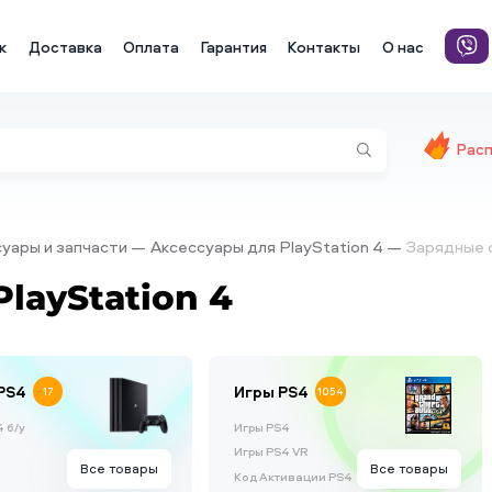
к
Доставка
Оплата
Гарантия
Контакты
О нас
Рас
ссуары и запчасти
Аксессуары для PlayStation 4
Зарядные с
layStation 4
PS4
Игры PS4
17
1054
 б/у
Игры PS4
Игры PS4 VR
Все товары
Все товары
Код Активации PS4