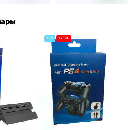
вары
ХИТ
АКЦИЯ