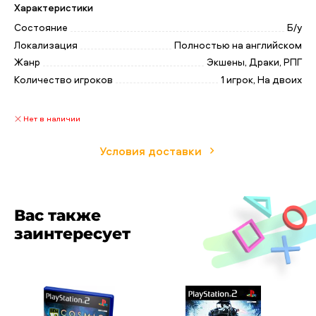
игроки могут свободно перемещаться по участкам
Характеристики
деревни и взаимодействовать с окружением и
Состояние
Б/у
жителями деревни.
Локализация
Полностью на английском
Жанр
Экшены, Драки, РПГ
Количество игроков
1 игрок, На двоих
Нет в наличии
Условия доставки
Вас также
заинтересует