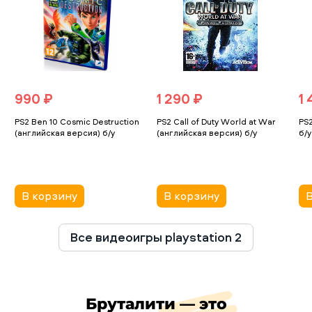
990 ₽
1 290 ₽
1
PS2 Ben 10 Cosmic Destruction
PS2 Call of Duty World at War
PS
(английская версия) б/у
(английская версия) б/у
б/у
В корзину
В корзину
В
Все видеоигры playstation 2
Бруталити — это