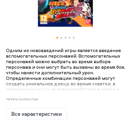
Одним из нововведений игры является введение
вспомогательных персонажей. Вспомогательных
персонажей можно выбрать во время выбора
персонажа и они могут быть вызваны во время боя,
чтобы нанести дополнительный урон.
Определенные комбинации персонажей могут
создать уникальное дзюцу во время схватки, в
зависимости от от их взаимодействия в манге и
аниме; Эти комбинации зависят от особенностей
Читать полностью
выбранных персонажей. Многие техники
персонажей из предыдущей игры были обновлены.
Появилось много обновленных завершенных
Все характеристики
техник, в том числе вышеупомянутые
вспомогательные. Призыв был удален из игры.
Игра также включает в себя режим RPG, где