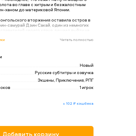
флота во главе с хитрым и безжалостным
ун-ханом до материковой Японии.
монгольского вторжения оставила остров в
воин-самурай Дзин Сакай, один из немногих
ставителей своего клана, решает выйти на
Он сделает все возможное, чтобы любой
ики
Читать полностью
 свой народ и прогнать врагов с родных
идется оставить в стороне все традиции,
е из него воина, чтобы ступить на новый
израка – и выиграть кровавую войну за
и
ы.
Новый
Русские субтитры и озвучка
сможете купить в магазинах Бруталити или
Экшены, Приключения, РПГ
itygame.ru
роков
1 игрок
+ 102 ₽ кэшбека
Добавить корзину