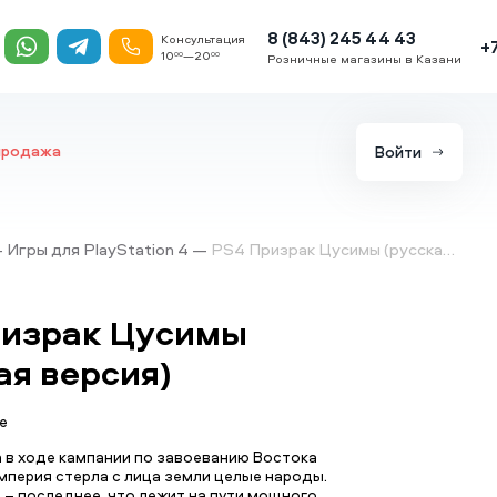
8 (843) 245 44 43
Консультация
+
10
—20
00
00
Розничные магазины в Казани
продажа
Войти
Игры для PlayStation 4
PS4 Призрак Цусимы (русская версия)
ризрак Цусимы
ая версия)
е
ека в ходе кампании по завоеванию Востока
мперия стерла с лица земли целые народы.
 – последнее, что лежит на пути мощного