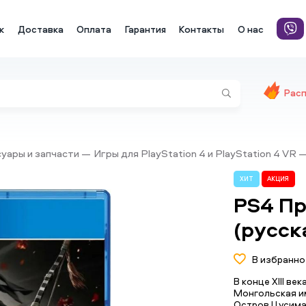
к
Доставка
Оплата
Гарантия
Контакты
О нас
Рас
ссуары и запчасти
Игры для PlayStation 4 и PlayStation 4 VR
ХИТ
АКЦИЯ
PS4 П
(русск
В избранно
В конце XIII в
Монгольская и
Остров Цусима