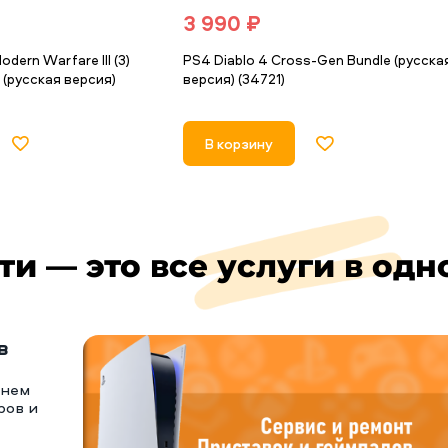
3 990 ₽
odern Warfare III (3)
PS4 Diablo 4 Cross-Gen Bundle (русска
 (русская версия)
версия) (34721)
В корзину
ти — это все услуги в одн
в
тнем
ров и