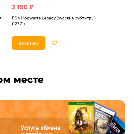
2 190 ₽
2 490 ₽
я
PS4 Hogwarts Legacy (русские субтитры)
PS4 Atomic Hea
(12771)
(37321)
В корзину
В корзину
ом месте